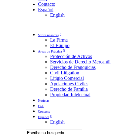
Contacto
Español
English
Sobre nosotras
La Firma
El Equipo
Areas de Práctica
Protección de Activos
Servicios de Derecho Mercantil
Derecho de Franquicias
Civil Litigation
Litigio Comercial
Apelaciones Civiles
Derecho de Familia
Propiedad Intelectual
Noticias
FAQ
Contacto
Español
English