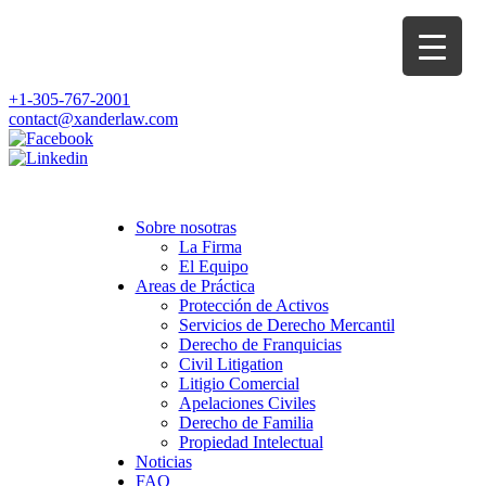
+1-305-767-2001
contact@xanderlaw.com
Sobre nosotras
La Firma
El Equipo
Areas de Práctica
Protección de Activos
Servicios de Derecho Mercantil
Derecho de Franquicias
Civil Litigation
Litigio Comercial
Apelaciones Civiles
Derecho de Familia
Propiedad Intelectual
Noticias
FAQ