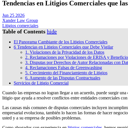
Tendencias en Litigios Comerciales que l
Jun 25 2026
Xander Law Group
Litigios comerciales
Table of Contents
hide
El Panorama Cambiante de los Litigios Comerciales
6 Tendencias en Litigios Comerciales que Debe Vigilar
1. Violaciones de la Privacidad de los Datos
2. Reclamaciones por Violaciones de ERISA y Benefici
3. Disputas por Derechos de Autor Relacionadas con Da
4. Reclamaciones Falsas de Greenwashing
5. Crecimiento del Financiamiento de Litigios
6. Aumento de las Disputas Contractuales
Servicios de Litigio Comercial
Cuando las empresas no logran llegar a un acuerdo, puede surgir una d
litigio que ayuda a resolver conflictos entre entidades comerciales co
Las causas más comunes de disputas comerciales incluyen incumplimien
empresarial evoluciona, también lo hacen las formas de hacer negocios
usted y a su empresa de posibles problemas.
Como abogados con experiencia en
litigios comerciales
, hemos reunid