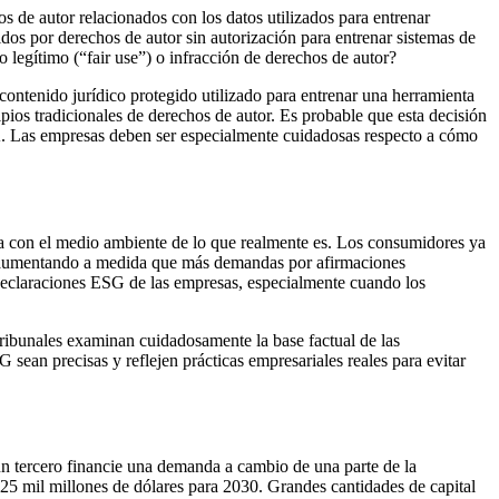
s de autor relacionados con los datos utilizados para entrenar
os por derechos de autor sin autorización para entrenar sistemas de
so legítimo (“fair use”) o infracción de derechos de autor?
 contenido jurídico protegido utilizado para entrenar una herramienta
pios tradicionales de derechos de autor. Es probable que esta decisión
a IA. Las empresas deben ser especialmente cuidadosas respecto a cómo
sa con el medio ambiente de lo que realmente es. Los consumidores ya
tán aumentando a medida que más demandas por afirmaciones
s declaraciones ESG de las empresas, especialmente cuando los
tribunales examinan cuidadosamente la base factual de las
 sean precisas y reflejen prácticas empresariales reales para evitar
un tercero financie una demanda a cambio de una parte de la
 25 mil millones de dólares para 2030. Grandes cantidades de capital