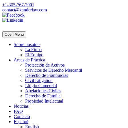
+1-305-767-2001
contact@xanderlaw.com
Open Menu
Sobre nosotras
La Firma
El Equipo
Areas de Práctica
Protección de Activos
Servicios de Derecho Mercantil
Derecho de Franquicias
Civil Litigation
Litigio Comercial
Apelaciones Civiles
Derecho de Familia
Propiedad Intelectual
Noticias
FAQ
Contacto
Español
English