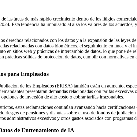
a de las áreas de más rápido crecimiento dentro de los litigios comercia
024. Esta tendencia ha impulsado al alza los valores de los acuerdos,
 los derechos relacionados con los datos y a la expansión de las leyes d
las relacionadas con datos biométricos, el seguimiento en línea y el i
o en sitios web y prácticas de intercambio de datos, lo que pone de reli
on prácticas sólidas de protección de datos, cumplir con normativas en 
cios para Empleados
la Jubilación de los Empleados (ERISA) también están en aumento, espec
demandantes presentaran demandas relacionadas con tarifas excesivas o
 opciones de inversión de alto costo o cobrar tarifas irrazonables.
rictos, estas reclamaciones continúan avanzando hacia certificaciones 
e riesgos de pensiones y disputas sobre el uso de fondos de jubilación
ostos administrativos excesivos y otros gastos asociados con programas 
 Datos de Entrenamiento de IA