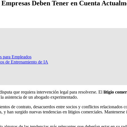
as Empresas Deben Tener en Cuenta Actualm
os para Empleados
tos de Entrenamiento de IA
isputa que requiera intervención legal para resolverse. El
litigio comer
n la asistencia de un abogado experimentado.
tos de contrato, desacuerdos entre socios y conflictos relacionados c
, y han surgido nuevas tendencias en litigios comerciales. Mantenerse 
o algunas de las tendencias más relevantes que deberían estar en su rad