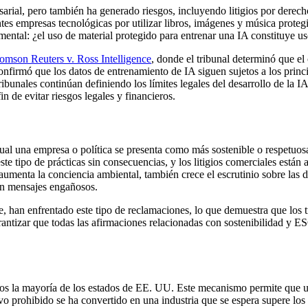
arial, pero también ha generado riesgos, incluyendo litigios por derecho
 empresas tecnológicas por utilizar libros, imágenes y música protegid
damental: ¿el uso de material protegido para entrenar una IA constituye u
omson Reuters v. Ross Intelligence
, donde el tribunal determinó que el
onfirmó que los datos de entrenamiento de IA siguen sujetos a los princi
tribunales continúan definiendo los límites legales del desarrollo de l
fin de evitar riesgos legales y financieros.
ual una empresa o política se presenta como más sostenible o respetuo
ste tipo de prácticas sin consecuencias, y los litigios comerciales es
 aumenta la conciencia ambiental, también crece el escrutinio sobre la
en mensajes engañosos.
, han enfrentado este tipo de reclamaciones, lo que demuestra que los 
antizar que todas las afirmaciones relacionadas con sostenibilidad y ESG
uidos la mayoría de los estados de EE. UU. Este mecanismo permite que 
vo prohibido se ha convertido en una industria que se espera supere los