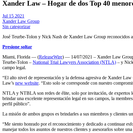
Xander Law – Hogar de dos Top 40 menore
Jul 15 2021
Xander Law Group
Sin categorizar
José Teurbe-Tolon y Nick Nash de Xander Law Group reconocidos a ni
Presione soltar
Miami, Florida — (
ReleaseWire
) — 14/07/2021 – Xander Law Group, e
Teurbe-Tolon –
National Trial Lawyers Association (NTLA)
– y Nic
campo legal.
“El alto nivel de representación y la defensa agresiva de Xander Law 
Law’s
new website
. “Esto solo se corresponde con nuestro compromiso
NTLA y NTBLA son redes de élite, solo por invitación, de expertos l
brindar una excelente representación legal en sus campos, la membresía
perfil público”.
La misión de ambos grupos es brindarles a sus miembros y clientes un
“Me siento honrado por el reconocimiento y dedicado a continuar esfo
manejar todos los asuntos de nuestros clientes y asesorarlos sobre un