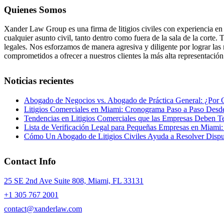
Quienes Somos
Xander Law Group es una firma de litigios civiles con experiencia en 
cualquier asunto civil, tanto dentro como fuera de la sala de la cort
legales. Nos esforzamos de manera agresiva y diligente por lograr las
comprometidos a ofrecer a nuestros clientes la más alta representaci
Noticias recientes
Abogado de Negocios vs. Abogado de Práctica General: ¿Por Q
Litigios Comerciales en Miami: Cronograma Paso a Paso Desde 
Tendencias en Litigios Comerciales que las Empresas Deben T
Lista de Verificación Legal para Pequeñas Empresas en Miami
Cómo Un Abogado de Litigios Civiles Ayuda a Resolver Dispu
Contact Info
25 SE 2nd Ave Suite 808, Miami, FL 33131
+1 305 767 2001
contact@xanderlaw.com