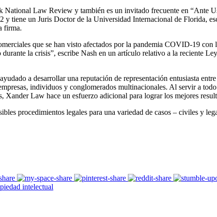
k National Law Review y también es un invitado frecuente en “Ante U
y tiene un Juris Doctor de la Universidad Internacional de Florida, es
a firma.
erciales que se han visto afectados por la pandemia COVID-19 con la ide
o durante la crisis”, escribe Nash en un artículo relativo a la reciente 
udado a desarrollar una reputación de representación entusiasta entre la
empresas, individuos y conglomerados multinacionales. Al servir a tod
s, Xander Law hace un esfuerzo adicional para lograr los mejores result
sibles procedimientos legales para una variedad de casos – civiles y lega
iedad intelectual