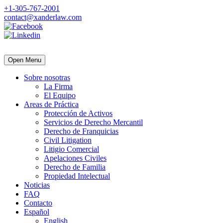
+1-305-767-2001
contact@xanderlaw.com
Open Menu
Sobre nosotras
La Firma
El Equipo
Areas de Práctica
Protección de Activos
Servicios de Derecho Mercantil
Derecho de Franquicias
Civil Litigation
Litigio Comercial
Apelaciones Civiles
Derecho de Familia
Propiedad Intelectual
Noticias
FAQ
Contacto
Español
English