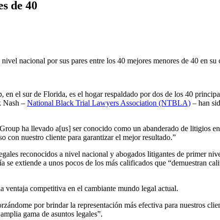
s de 40
vel nacional por sus pares entre los 40 mejores menores de 40 en su
n el sur de Florida, es el hogar respaldado por dos de los 40 principa
k Nash –
National Black Trial Lawyers Association (NTBLA)
– han sid
Group ha llevado a[us] ser conocido como un abanderado de litigios entus
 con nuestro cliente para garantizar el mejor resultado.”
egales reconocidos a nivel nacional y abogados litigantes de primer n
 se extiende a unos pocos de los más calificados que “demuestran califi
a ventaja competitiva en el cambiante mundo legal actual.
rzándome por brindar la representación más efectiva para nuestros cli
a amplia gama de asuntos legales”.